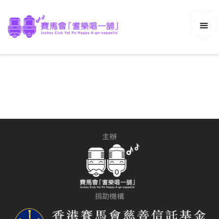
學員登入
最新消息
長者無伴奏合唱課程
長者藝術工作坊
主辦
演出
Vlog《耆樂唱生活》
Podcast《耆樂舖舖UP》
音樂錄像
捐助機構
交流區
精彩回顧